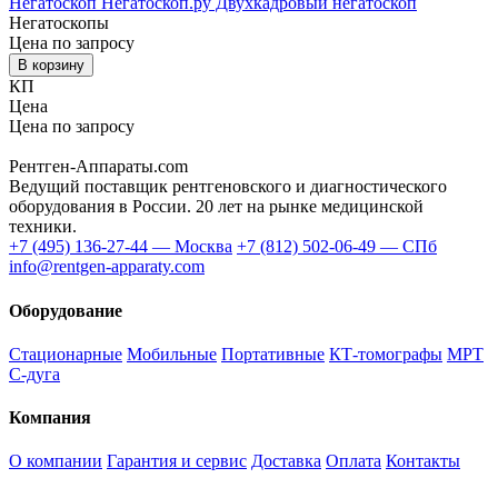
Негатоскоп Негатоскоп.ру Двухкадровый негатоскоп
Негатоскопы
Цена по запросу
В корзину
КП
Цена
Цена по запросу
Купить / КП
📞 Позвонить
Рентген-Аппараты.com
Ведущий поставщик рентгеновского и диагностического
оборудования в России. 20 лет на рынке медицинской
техники.
+7 (495) 136-27-44 — Москва
+7 (812) 502-06-49 — СПб
info@rentgen-apparaty.com
Оборудование
Стационарные
Мобильные
Портативные
КТ-томографы
МРТ
С-дуга
Компания
О компании
Гарантия и сервис
Доставка
Оплата
Контакты