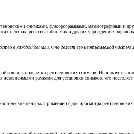
ентгеновскими снимками, флюорограммами, маммографиями и д
ких центрах, рентген-кабинетах и других учреждениях здравоох
бство в каждой детали, что делает его неотъемлемой частью 
ойство для подсветки рентгеновских снимков. Используется в 
я независимыми рамками для установки снимков, что позволяет 
остические центры. Применяется для просмотра рентгеновских 
и равномерной подсветкой, что обеспечивает четкость и контра