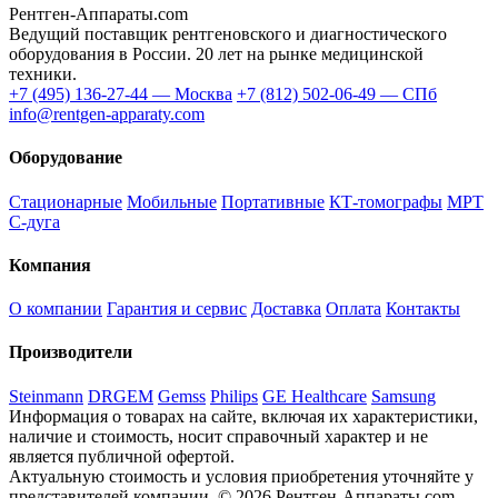
Рентген-Аппараты.com
Ведущий поставщик рентгеновского и диагностического
оборудования в России. 20 лет на рынке медицинской
техники.
+7 (495) 136-27-44 — Москва
+7 (812) 502-06-49 — СПб
info@rentgen-apparaty.com
Оборудование
Стационарные
Мобильные
Портативные
КТ-томографы
МРТ
С-дуга
Компания
О компании
Гарантия и сервис
Доставка
Оплата
Контакты
Производители
Steinmann
DRGEM
Gemss
Philips
GE Healthcare
Samsung
Информация о товарах на сайте, включая их характеристики,
наличие и стоимость, носит справочный характер и не
является публичной офертой.
Актуальную стоимость и условия приобретения уточняйте у
представителей компании.
© 2026 Рентген-Аппараты.com.