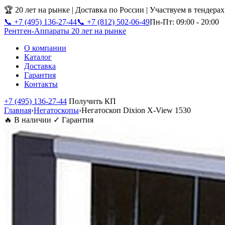
🏆 20 лет на рынке | Доставка по России | Участвуем в тендера
📞 +7 (495) 136-27-44
📞 +7 (812) 502-06-49
Пн-Пт: 09:00 - 20:00
Рентген-Аппараты
20 лет на рынке
О компании
Каталог
Доставка
Гарантия
Контакты
+7 (495) 136-27-44
Получить КП
Главная
›
Негатоскопы
›
Негатоскоп Dixion X-View 1530
🔥 В наличии
✓ Гарантия