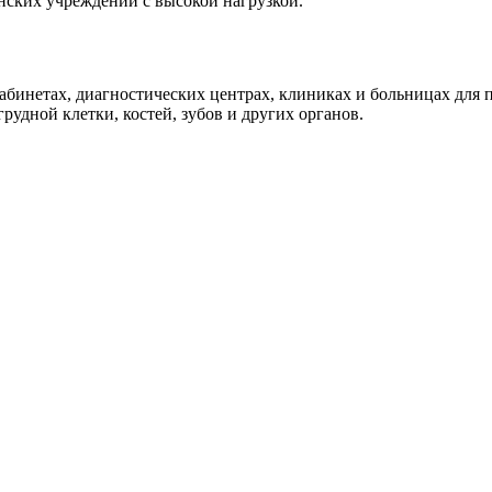
нских учреждений с высокой нагрузкой.
абинетах, диагностических центрах, клиниках и больницах для 
удной клетки, костей, зубов и других органов.