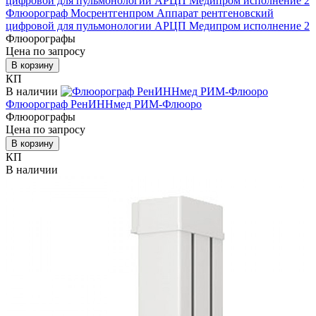
Флюорограф Мосрентгенпром Аппарат рентгеновский
цифровой для пульмонологии АРЦП Медипром исполнение 2
Флюорографы
Цена по запросу
В корзину
КП
В наличии
Флюорограф РенИННмед РИМ-Флюоро
Флюорографы
Цена по запросу
В корзину
КП
В наличии