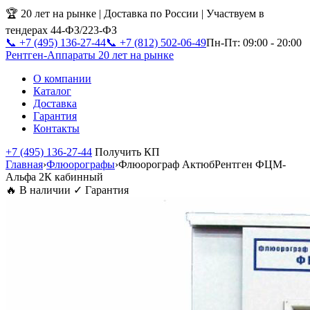
🏆 20 лет на рынке | Доставка по России | Участвуем в
тендерах 44-ФЗ/223-ФЗ
📞 +7 (495) 136-27-44
📞 +7 (812) 502-06-49
Пн-Пт: 09:00 - 20:00
Рентген-Аппараты
20 лет на рынке
О компании
Каталог
Доставка
Гарантия
Контакты
+7 (495) 136-27-44
Получить КП
Главная
›
Флюорографы
›
Флюорограф АктюбРентген ФЦМ-
Альфа 2К кабинный
🔥 В наличии
✓ Гарантия