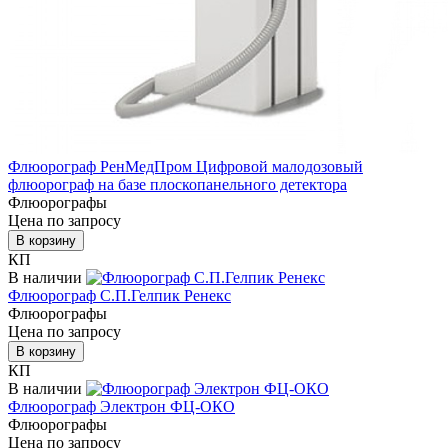
Флюорограф РенМедПром Цифровой малодозовый
флюорограф на базе плоскопанельного детектора
Флюорографы
Цена по запросу
В корзину
КП
В наличии
Флюорограф С.П.Гелпик Ренекс
Флюорографы
Цена по запросу
В корзину
КП
В наличии
Флюорограф Электрон ФЦ-ОКО
Флюорографы
Цена по запросу