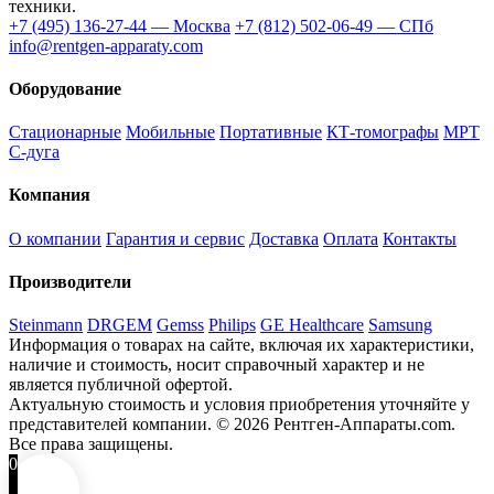
техники.
+7 (495) 136-27-44 — Москва
+7 (812) 502-06-49 — СПб
info@rentgen-apparaty.com
Оборудование
Стационарные
Мобильные
Портативные
КТ-томографы
МРТ
С-дуга
Компания
О компании
Гарантия и сервис
Доставка
Оплата
Контакты
Производители
Steinmann
DRGEM
Gemss
Philips
GE Healthcare
Samsung
Информация о товарах на сайте, включая их характеристики,
наличие и стоимость, носит справочный характер и не
является публичной офертой.
Актуальную стоимость и условия приобретения уточняйте у
представителей компании.
© 2026 Рентген-Аппараты.com.
Все права защищены.
0