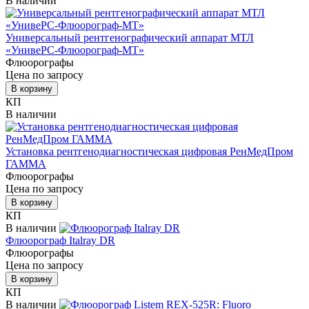
В наличии
Универсальный рентгенографический аппарат МТЛ
«УнивеРС-Флюорограф-МТ»
Флюорографы
Цена по запросу
В корзину
КП
В наличии
Установка рентгенодиагностическая цифровая РенМедПром
ГАММА
Флюорографы
Цена по запросу
В корзину
КП
В наличии
Флюорограф Italray DR
Флюорографы
Цена по запросу
В корзину
КП
В наличии