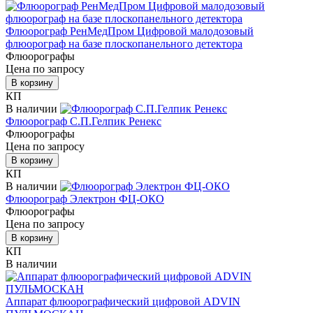
Флюорограф РенМедПром Цифровой малодозовый
флюорограф на базе плоскопанельного детектора
Флюорографы
Цена по запросу
В корзину
КП
В наличии
Флюорограф С.П.Гелпик Ренекс
Флюорографы
Цена по запросу
В корзину
КП
В наличии
Флюорограф Электрон ФЦ-ОКО
Флюорографы
Цена по запросу
В корзину
КП
В наличии
Аппарат флюорографический цифровой ADVIN