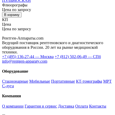
ПУЛЬМОСКАН
Флюорографы
Цена по запросу
В корзину
КП
Цена
Цена по запросу
Купить / КП
📞 Позвонить
Рентген-Аппараты.com
Ведущий поставщик рентгеновского и диагностического
оборудования в России. 20 лет на рынке медицинской
техники.
+7 (495) 136-27-44 — Москва
+7 (812) 502-06-49 — СПб
info@rentgen-apparaty.com
Оборудование
Стационарные
Мобильные
Портативные
КТ-томографы
МРТ
С-дуга
Компания
О компании
Гарантия и сервис
Доставка
Оплата
Контакты