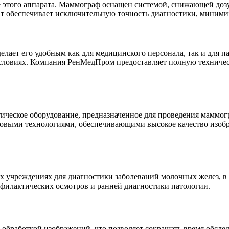
 этого аппарата. Маммограф оснащен системой, снижающей дозу
ат обеспечивает исключительную точность диагностики, миними
 делает его удобным как для медицинского персонала, так и дл
условиях. Компания РенМедПром предоставляет полную техничес
еское оборудование, предназначенное для проведения маммогр
овыми технологиями, обеспечивающими высокое качество изобр
чреждениях для диагностики заболеваний молочных желез, в т
офилактических осмотров и ранней диагностики патологии.
работкой изображений, что позволяет сокращать время обслед