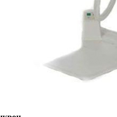
икрон