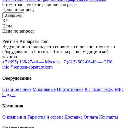
Стоматологические радиовизиографы
Цена по запросу
В корзину
КП
Цена
Цена по запросу
Купить / КП
📞 Позвонить
Рентген-Аппараты.com
Ведущий поставщик рентгеновского и диагностического
оборудования в России. 20 лет на рынке медицинской
техники.
+7 (495) 136-27-44 — Москва
+7 (812) 502-06-49 — СПб
info@rentgen-apparaty.com
Оборудование
Стационарные
Мобильные
Портативные
КТ-томографы
МРТ
С-дуга
Компания
О компании
Гарантия и сервис
Доставка
Оплата
Контакты