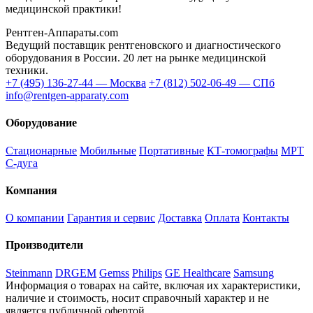
медицинской практики!
Рентген-Аппараты.com
Ведущий поставщик рентгеновского и диагностического
оборудования в России. 20 лет на рынке медицинской
техники.
+7 (495) 136-27-44 — Москва
+7 (812) 502-06-49 — СПб
info@rentgen-apparaty.com
Оборудование
Стационарные
Мобильные
Портативные
КТ-томографы
МРТ
С-дуга
Компания
О компании
Гарантия и сервис
Доставка
Оплата
Контакты
Производители
Steinmann
DRGEM
Gemss
Philips
GE Healthcare
Samsung
Информация о товарах на сайте, включая их характеристики,
наличие и стоимость, носит справочный характер и не
является публичной офертой.