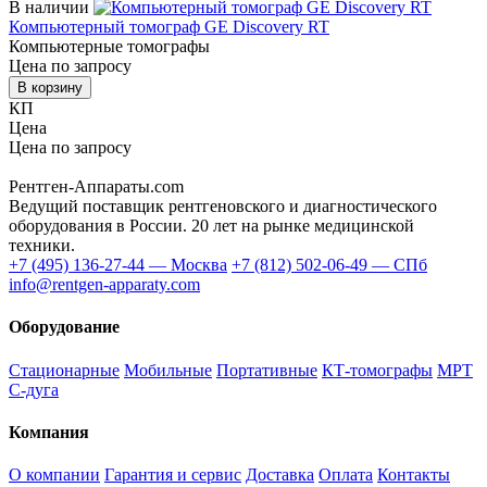
В наличии
Компьютерный томограф GE Discovery RT
Компьютерные томографы
Цена по запросу
В корзину
КП
Цена
Цена по запросу
Купить / КП
📞 Позвонить
Рентген-Аппараты.com
Ведущий поставщик рентгеновского и диагностического
оборудования в России. 20 лет на рынке медицинской
техники.
+7 (495) 136-27-44 — Москва
+7 (812) 502-06-49 — СПб
info@rentgen-apparaty.com
Оборудование
Стационарные
Мобильные
Портативные
КТ-томографы
МРТ
С-дуга
Компания
О компании
Гарантия и сервис
Доставка
Оплата
Контакты