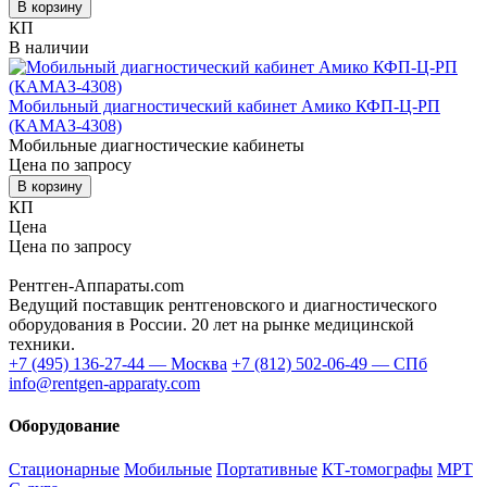
В корзину
КП
В наличии
Мобильный диагностический кабинет Амико КФП-Ц-РП
(КАМАЗ-4308)
Мобильные диагностические кабинеты
Цена по запросу
В корзину
КП
Цена
Цена по запросу
Купить / КП
📞 Позвонить
Рентген-Аппараты.com
Ведущий поставщик рентгеновского и диагностического
оборудования в России. 20 лет на рынке медицинской
техники.
+7 (495) 136-27-44 — Москва
+7 (812) 502-06-49 — СПб
info@rentgen-apparaty.com
Оборудование
Стационарные
Мобильные
Портативные
КТ-томографы
МРТ