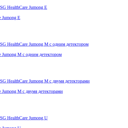
e Jumong E
 Jumong M с одним детектором
 Jumong M с двумя детекторами